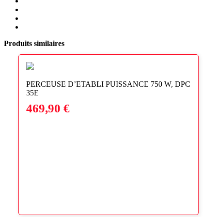
Share
KG,
Share
on
ETA
on
Share
Twitter
Facebook
on
Share
LinkedIn
via
Produits similaires
Email
PERCEUSE D’ETABLI PUISSANCE 750 W, DPC
35E
469,90
€