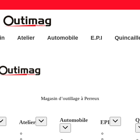
in
Atelier
Automobile
E.P.I
Quincaill
Magasin d’outillage à Perreux
Automobile
Qu
Atelier
EPI
s
Electroportatif
Pantalons
ge
Stationnaire
Hauts
Outillage