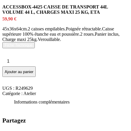
ACCESSBOX-4425 CAISSE DE TRANSPORT 44L
VOLUME 44 L, CHARGES MAXI 25 KG, ETA
59,90
€
45x36x64cm.2 caisses empilables.Poignée rétractable.Caisse
supérieure 100% étanche eau et poussière.2 roues.Panier inclus,
Charge maxi 25kg.Verouillable.
Fiche Technique
quantité
de
ACCESSBOX-
Ajouter au panier
4425
CAISSE
DE
UGS :
R249629
TRANSPORT
Catégorie :
Atelier
44L
VOLUME
Informations complémentaires
44
L,
CHARGES
Partagez
MAXI
25