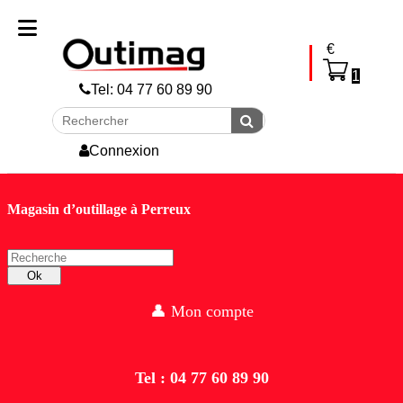
skip to Main Content
€
1
Tel: 04 77 60 89 90
Rechercher
Envoyer
Connexion
Magasin d’outillage à Perreux
Recherche
Ok
👤 Mon compte
Tel : 04 77 60 89 90