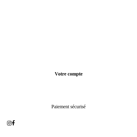
Votre compte
Informations personnelles
Commandes
Paiement sécurisé
Instagram
Facebook
Back
To