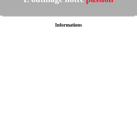
Informations
Mentions légales
Politique de confidentialité
Conditions Générales de Ventes
Contactez-nous
Magasins
Localisez-nous :