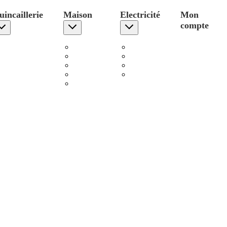
incaillerie
Maison
Electricité
Mon
compte
Visserie
Cuisine
Enrouleurs
Colle Mastic
Aspirateurs
Eclairage
Fixations
Droguerie
Piles
Agrafage
Peinture
Accessoires
Chauffage