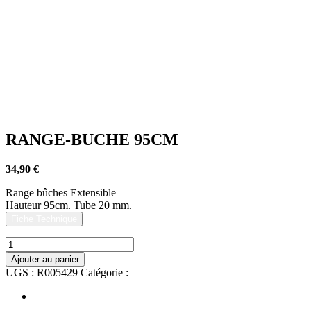
RANGE-BUCHE 95CM
34,90
€
Range bûches Extensible
Hauteur 95cm. Tube 20 mm.
Fiche Technique
quantité
de
Ajouter au panier
RANGE-
UGS :
R005429
Catégorie :
Jardin
BUCHE
95CM
Informations complémentaires