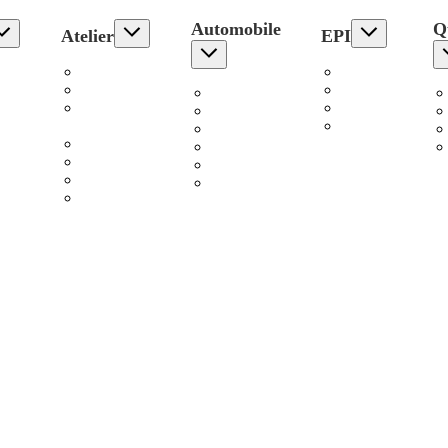
Automobile
Qu
Atelier
EPI
s
Electroportatif
Pantalons
ge
Stationnaire
Hauts
Outillage
es
Accessoires
Chaussures
Chargeurs
Atelier
Protection
Remorques
sateurs
Rangement
Levage
r
Compresseurs
Eclairage
Soudure
Graissage
erie
Outillage à
main