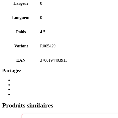
Largeur
0
Longueur
0
Poids
4.5
Variant
R005429
EAN
3700194403911
Partagez
Share
Share
on
on
Share
Twitter
Facebook
on
Share
LinkedIn
via
Email
Produits similaires