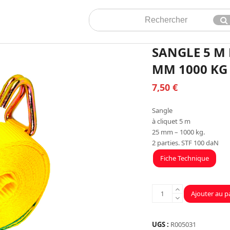
Rechercher
En
SANGLE 5 M 
MM 1000 KG
7,50
€
Sangle
à cliquet 5 m
25 mm – 1000 kg.
2 parties. STF 100 daN
Fiche Technique
quantité
Ajouter au p
de
SANGLE
5
UGS :
R005031