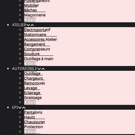
Pulvérisateurs
Mobilier
Bâches
Maçonnerie
Back
ATELIER
Electroportatif
Stationnaire
Accessoires Atelier
Rangement
Compresseurs
Soudure
Outillage à main
Back
AUTOMOBILE
Outillage
Chargeurs
Remorques
Levage
Eclairage
Graissage
Back
EPI
Pantalons
Hauts
Chaussures
Protection
Back