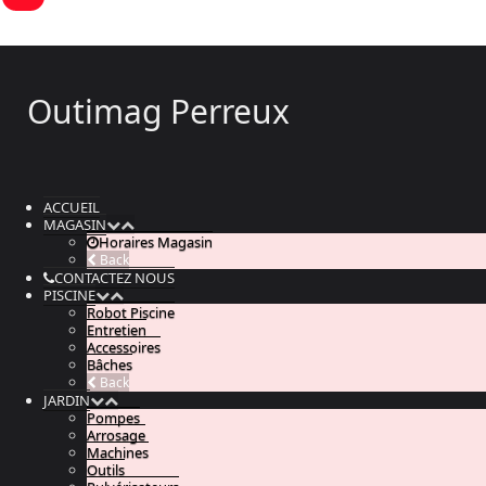
Outimag Perreux
ACCUEIL
MAGASIN
Horaires Magasin
Back
CONTACTEZ NOUS
PISCINE
Robot Piscine
Entretien
Accessoires
Bâches
Back
JARDIN
Pompes
Arrosage
Machines
Outils