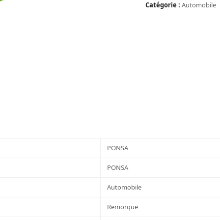
M
Catégorie :
Automobile
PRO
A
CLIQUET
2
PARTIES
25
MM
1000
KG
EN
VRAC
PONSA
PONSA
Automobile
Remorque