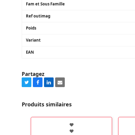
Fam et Sous Famille
Ref outimag
Poids
Variant
EAN
Partagez
Share
Share
Share
Share
on
on
on
via
Twitter
Facebook
LinkedIn
Email
Produits similaires