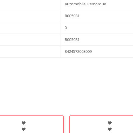
Automobile, Remorque
R005031
0
R005031
8424572003009