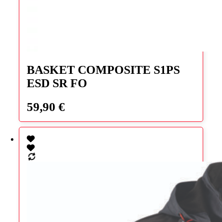
Ce
produit
BASKET COMPOSITE S1PS
a
ESD SR FO
plusieurs
variations.
Les
59,90
€
options
peuvent
être
choisies
sur
la
page
du
produit