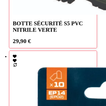
Ce
produit
BOTTE SÉCURITÉ S5 PVC
a
NITRILE VERTE
plusieurs
variations.
Les
29,90
€
options
peuvent
être
choisies
sur
la
page
du
produit