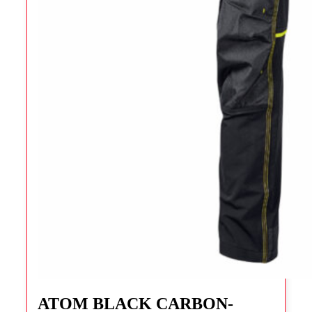
Ce
produit
ATOM BLACK CARBON-
a