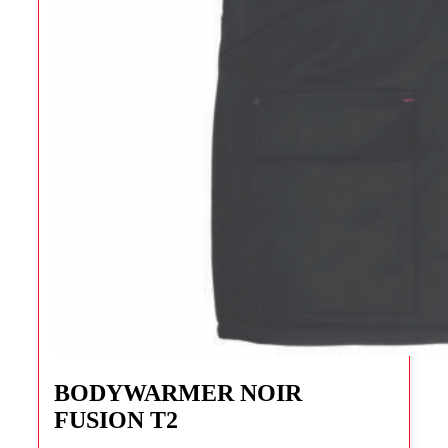
Ce
produit
BODYWARMER NOIR
a
FUSION T2
plusieurs
variations.