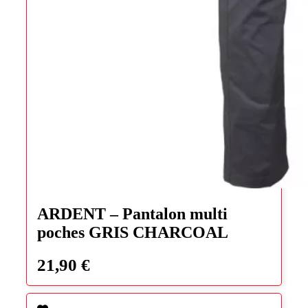
Ce
produit
ARDENT – Pantalon multi
a
poches GRIS CHARCOAL
plusieurs
variations.
Les
21,90
€
options
peuvent
être
choisies