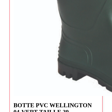
Ce
produit
BOTTE PVC WELLINGTON
a