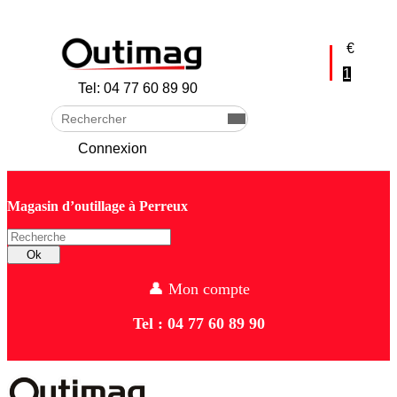
skip to Main Content
€
1
Tel: 04 77 60 89 90
Rechercher
Envoyer
Connexion
Magasin d’outillage à Perreux
Recherche
Ok
👤 Mon compte
Tel : 04 77 60 89 90