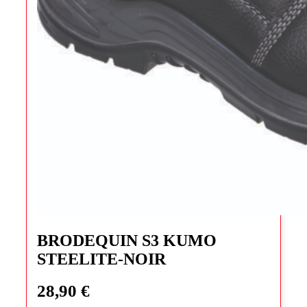
Ce
produit
BRODEQUIN S3 KUMO
a
STEELITE-NOIR
plusieurs
variations.
Les
28,90
€
options