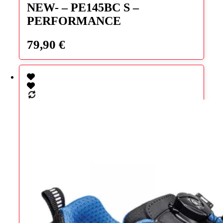
NEW- – PE145BC S –
plusieurs
variations.
PERFORMANCE
Les
options
79,90
€
peuvent
être
choisies
sur
la
page
du
produit