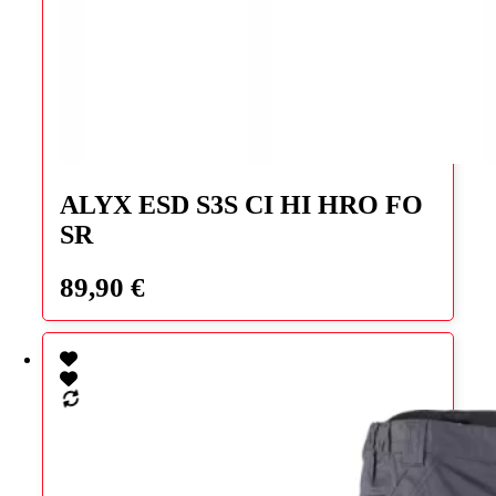
Ce
produit
ALYX ESD S3S CI HI HRO FO
a
SR
plusieurs
variations.
Les
89,90
€
options
peuvent
être
choisies
sur
la
page
du
produit