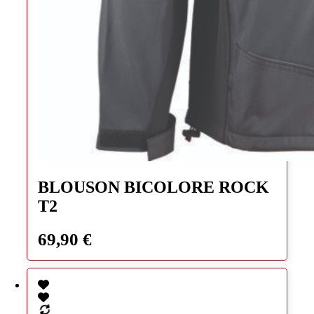
Ce
produit
BLOUSON BICOLORE ROCK
a
T2
plusieurs
variations.
Les
69,90
€
options
peuvent
être
choisies
sur
la