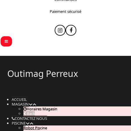
Paiement sécurisé
Instagram
Facebook
Outimag Perreux
ACCUEIL
MAGASIN
Horaires Magasin
Back
CONTACTEZ NOUS
PISCINE
Robot Piscine