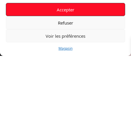
Eclairage
Graissage
Accepter
Back
EPI
Pantalons
Refuser
Hauts
Chaussures
Protection
Voir les préférences
Back
QUINCAILLERIE
Magasin
Visserie
Colle Mastic
Fixations
Agrafage
Back
MAISON
Cuisine
Aspirateurs
Droguerie
Peinture
Chauffage
Back
ELECTRICITÉ
Enrouleurs
Eclairage
Piles
Accessoires
Back