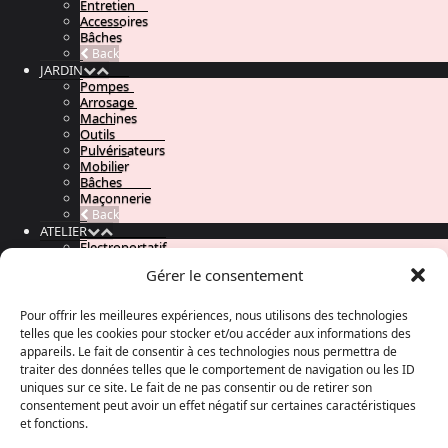
Entretien
Accessoires
Bâches
Back
JARDIN
Pompes
Arrosage
Machines
Outils
Pulvérisateurs
Mobilier
Bâches
Maçonnerie
Back
ATELIER
Electroportatif
Stationnaire
Gérer le consentement
Accessoires Atelier
Rangement
Compresseurs
Pour offrir les meilleures expériences, nous utilisons des technologies
Soudure
telles que les cookies pour stocker et/ou accéder aux informations des
Outillage à main
appareils. Le fait de consentir à ces technologies nous permettra de
Back
traiter des données telles que le comportement de navigation ou les ID
AUTOMOBILE
uniques sur ce site. Le fait de ne pas consentir ou de retirer son
Outillage
consentement peut avoir un effet négatif sur certaines caractéristiques
Chargeurs
et fonctions.
Remorques
Levage