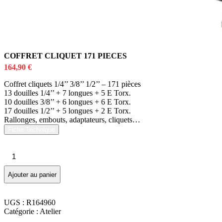
COFFRET CLIQUET 171 PIECES
164,90
€
Coffret cliquets 1/4’’ 3/8’’ 1/2’’ – 171 pièces
13 douilles 1/4’’ + 7 longues + 5 E Torx.
10 douilles 3/8’’ + 6 longues + 6 E Torx.
17 douilles 1/2’’ + 5 longues + 2 E Torx.
Rallonges, embouts, adaptateurs, cliquets…
Fiche Technique
quantité
de
COFFRET
Ajouter au panier
CLIQUET
171
PIECES
UGS :
R164960
Catégorie :
Atelier