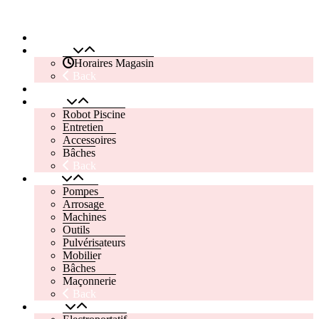
Top
Outimag Perreux
Accueil
Magasin
Horaires Magasin
Back
Contactez Nous
Piscine
Robot Piscine
Entretien
Accessoires
Bâches
Back
Jardin
Pompes
Arrosage
Machines
Outils
Pulvérisateurs
Mobilier
Bâches
Maçonnerie
Back
Atelier