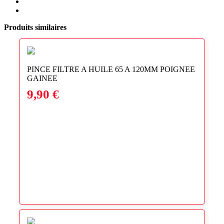
Twitter
on
Share
Facebook
on
Share
LinkedIn
via
Produits similaires
Email
PINCE FILTRE A HUILE 65 A 120MM POIGNEE
GAINEE
9,90
€