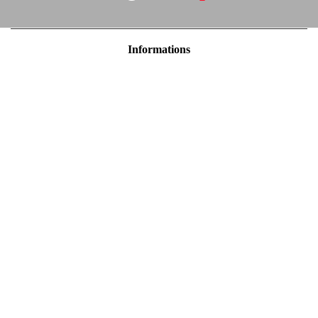
Informations
Mentions légales
Politique de confidentialité
Conditions Générales de Ventes
Contactez-nous
Magasins
Localisez-nous :