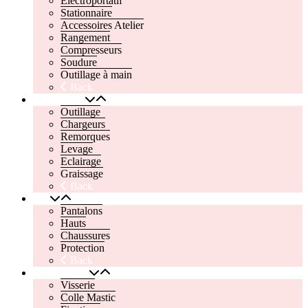
Electroportatif
Stationnaire
Accessoires Atelier
Rangement
Compresseurs
Soudure
Outillage à main
Back
Automobile
Outillage
Chargeurs
Remorques
Levage
Eclairage
Graissage
Back
EPI
Pantalons
Hauts
Chaussures
Protection
Back
Quincaillerie
Visserie
Colle Mastic