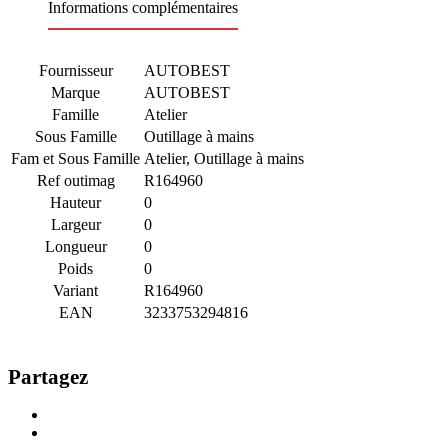
Informations complémentaires
Fournisseur
AUTOBEST
Marque
AUTOBEST
Famille
Atelier
Sous Famille
Outillage à mains
Fam et Sous Famille
Atelier, Outillage à mains
Ref outimag
R164960
Hauteur
0
Largeur
0
Longueur
0
Poids
0
Variant
R164960
EAN
3233753294816
Partagez
Share
on
Share