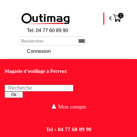
skip to Main Content
1
€
Tel: 04 77 60 89 90
Rechercher
Envoyer
Connexion
Magasin d’outillage à Perreux
Recherche
Ok
👤 Mon compte
Tel : 04 77 60 89 90