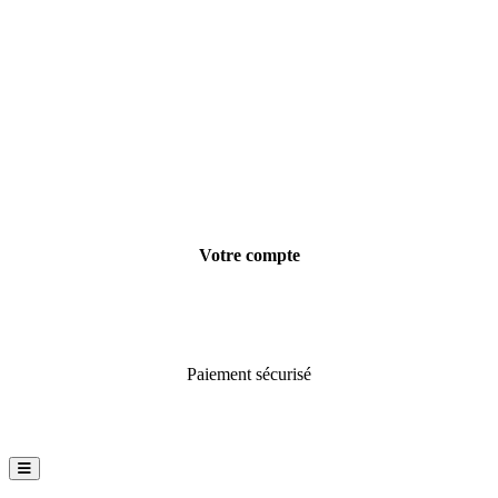
Votre compte
Informations personnelles
Commandes
Paiement sécurisé
Instagram
Facebook
Back
To