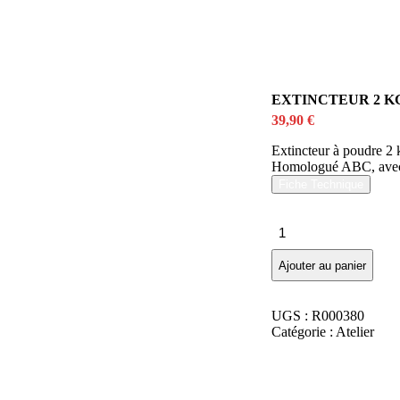
EXTINCTEUR 2 K
39,90
€
Extincteur à poudre 2 
Homologué ABC, avec 
Fiche Technique
quantité
de
EXTINCTEUR
Ajouter au panier
2
KG
POUDRE
UGS :
R000380
NF
Catégorie :
Atelier
AVEC
MANO
ET
SUPPORT