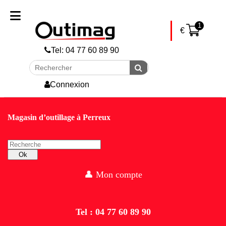
skip to Main Content
1
€
Tel: 04 77 60 89 90
Rechercher
Envoyer
Connexion
Magasin d’outillage à Perreux
Recherche
Ok
👤 Mon compte
Tel : 04 77 60 89 90