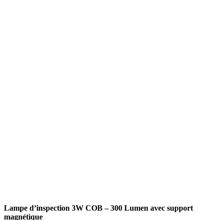
es
Accessoires
Chaussures
Chargeurs
Atelier
Protection
Remorques
sateurs
Rangement
Levage
r
Compresseurs
Eclairage
Soudure
Graissage
erie
Outillage à
main
Lampe d’inspection 3W COB – 300 Lumen avec support
magnétique