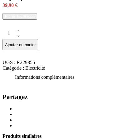
39,90
€
Fiche Technique
quantité
de
Lampe
Ajouter au panier
d'inspection
3W
COB
UGS :
R229855
-
Catégorie :
Electricité
300
Lumen
Informations complémentaires
avec
support
magnétique
Partagez
Share
Share
on
on
Share
Twitter
Facebook
on
Share
LinkedIn
via
Produits similaires
Email