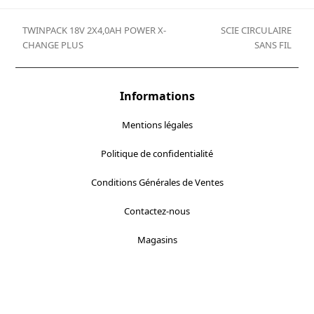
TWINPACK 18V 2X4,0AH POWER X-
SCIE CIRCULAIRE
previous
next
CHANGE PLUS
SANS FIL
post:
post:
Informations
Mentions légales
Politique de confidentialité
Conditions Générales de Ventes
Contactez-nous
Magasins
Localisez-nous :