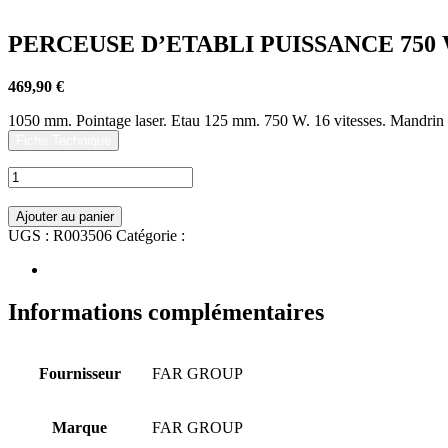
PERCEUSE D’ETABLI PUISSANCE 750 
469,90
€
1050 mm. Pointage laser. Etau 125 mm. 750 W. 16 vitesses
Fiche Technique
quantité
de
PERCEUSE
Ajouter au panier
D'ETABLI
UGS :
R003506
Catégorie :
Atelier
PUISSANCE
750
Informations complémentaires
W,
DPC
Informations complémentaires
35E
Fournisseur
FAR GROUP
Marque
FAR GROUP