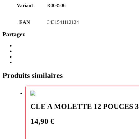
Variant
R003506
EAN
3431541112124
Partagez
Share
Share
on
on
Share
Twitter
Facebook
on
Share
LinkedIn
via
Email
Produits similaires
CLE A MOLETTE 12 POUCES
14,90
€