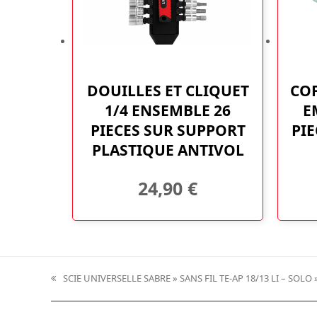
DOUILLES ET CLIQUET
COF
1/4 ENSEMBLE 26
E
PIECES SUR SUPPORT
PIE
PLASTIQUE ANTIVOL
24,90
€
SCIE UNIVERSELLE SABRE » SANS FIL TE-AP 18/13 LI – SOLO 
previous
post: