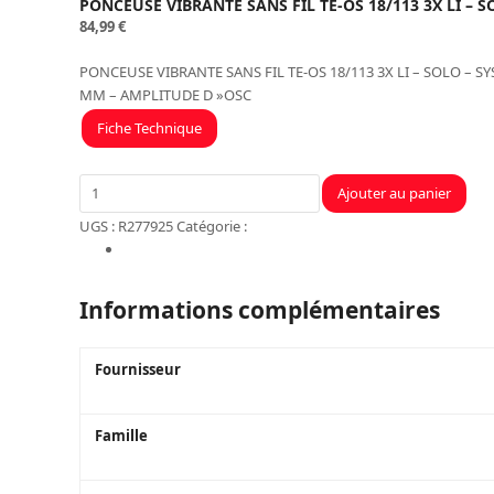
PONCEUSE VIBRANTE SANS FIL TE-OS 18/113 3X LI – S
84,99
€
PONCEUSE VIBRANTE SANS FIL TE-OS 18/113 3X LI – SOLO – S
MM – AMPLITUDE D »OSC
Fiche Technique
quantité
Ajouter au panier
de
UGS :
R277925
Catégorie :
Atelier
PONCEUSE
Informations complémentaires
VIBRANTE
SANS
FIL
Informations complémentaires
TE-
OS
Fournisseur
18/113
3X
LI
Famille
-
SOLO