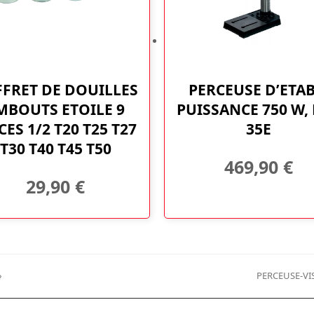
FRET DE DOUILLES
PERCEUSE D’ETAB
MBOUTS ETOILE 9
PUISSANCE 750 W,
CES 1/2 T20 T25 T27
35E
T30 T40 T45 T50
469,90
€
29,90
€
»
PERCEUSE-VIS
next
post: