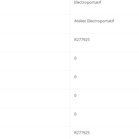
Electroportatif
Atelier, Electroportatif
R277925
0
0
0
0
R277925