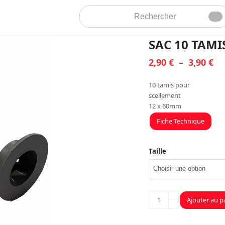
Rechercher
Env
SAC 10 TAMI
Pl
2,90
€
–
3,90
€
de
10 tamis pour
pri
scellement
2,
12 x 60mm
à
Fiche Technique
3,
Taille
quantité
Ajouter au p
de
SAC