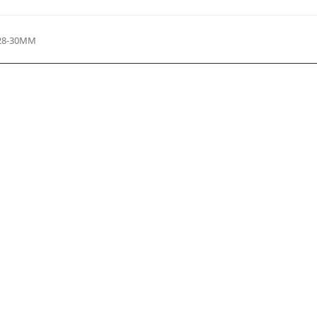
-28-30MM
Localisez-nous :