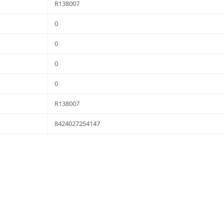
R138007
0
0
0
0
R138007
8424027254147