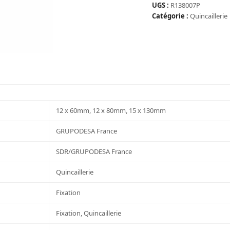
10
UGS :
R138007P
TAMIS
Catégorie :
Quincaillerie
POUR
SCELLEMENT
12X60
12 x 60mm, 12 x 80mm, 15 x 130mm
GRUPODESA France
SDR/GRUPODESA France
Quincaillerie
Fixation
Fixation, Quincaillerie