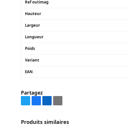
Ref outimag
Hauteur
Largeur
Longueur
Poids
Variant
EAN
Partagez
Share
Share
Share
Share
on
on
on
via
Twitter
Facebook
LinkedIn
Email
Produits similaires