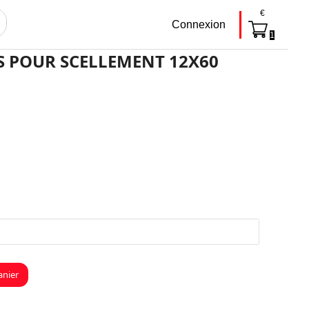
€
Connexion
oyer
1
S POUR SCELLEMENT 12X60
age
x :
90 €
90 €
anier