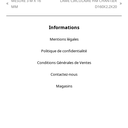
MESURE 3 M X 16
LAME CIRCULAIRE HM CHANTIER
previous
next
MM
D160X2.2X20
post:
post:
Informations
Mentions légales
Politique de confidentialité
Conditions Générales de Ventes
Contactez-nous
Magasins
Localisez-nous :