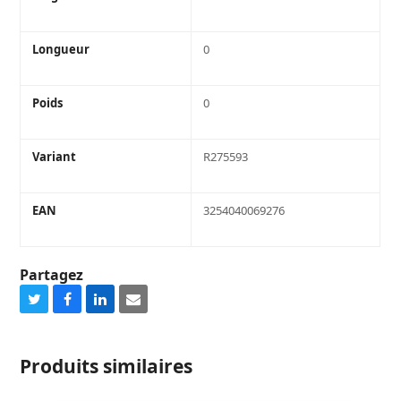
Longueur
0
Poids
0
Variant
R275593
EAN
3254040069276
Partagez
Share
Share
Share
Share
on
on
on
via
Twitter
Facebook
LinkedIn
Email
Produits similaires