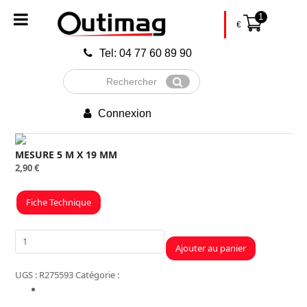
1
€
Tel: 04 77 60 89 90
Rechercher
Envoyer
Connexion
MESURE 5 M X 19 MM
2,90
€
Fiche Technique
quantité
Ajouter au panier
de
MESURE
UGS :
R275593
Catégorie :
Atelier
5
Informations complémentaires
M