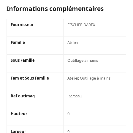
X
19
Informations complémentaires
MM
Fournisseur
FISCHER DAREX
Famille
Atelier
Sous Famille
Outillage à mains
Fam et Sous Famille
Atelier, Outillage à mains
Ref outimag
R275593
Hauteur
0
Largeur
0